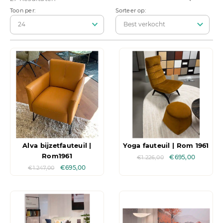
Toon per:
Sorteer op:
Alva bijzetfauteuil |
Yoga fauteuil | Rom 1961
Rom1961
€
695,00
€
1.226,00
€
695,00
€
1.247,00