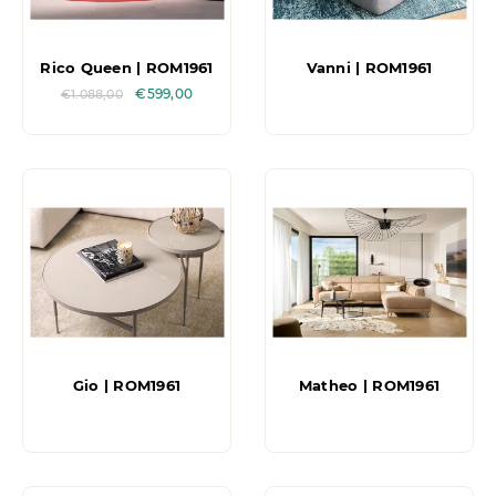
Rico Queen | ROM1961
Vanni | ROM1961
€
599,00
€
1.088,00
Gio | ROM1961
Matheo | ROM1961