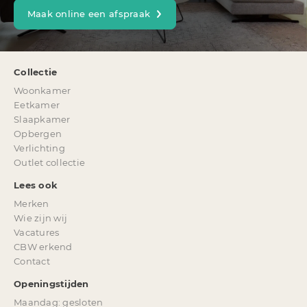
Maak online een afspraak
Collectie
Woonkamer
Eetkamer
Slaapkamer
Opbergen
Verlichting
Outlet collectie
Lees ook
Merken
Wie zijn wij
Vacatures
CBW erkend
Contact
Openingstijden
Maandag: gesloten