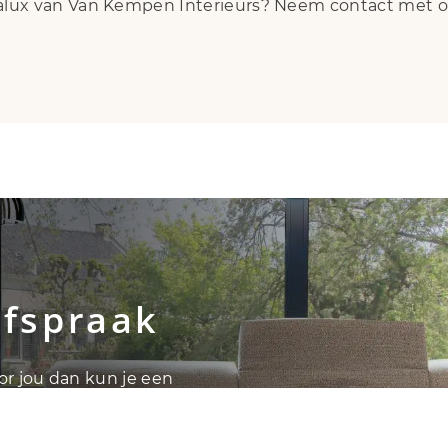
lux van Van Kempen Interieurs? Neem contact met ons
afspraak
oor jou dan kun je een
vens mogelijk buiten