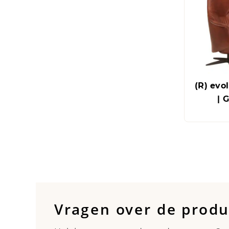
(R) evo
| 
Vragen over de prod