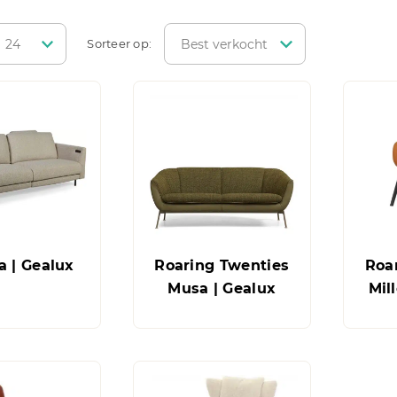
Sorteer op:
a | Gealux
Roaring Twenties
Roa
Musa | Gealux
Mil