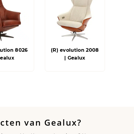
lution 8026
(R) evolution 2008
Gealux
| Gealux
ucten van Gealux?