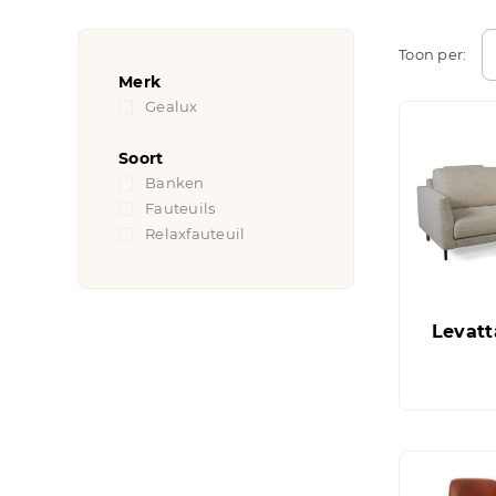
Toon per:
Merk
Gealux
(6)
Soort
Banken
(2)
Fauteuils
(2)
Relaxfauteuil
(2)
Levatt