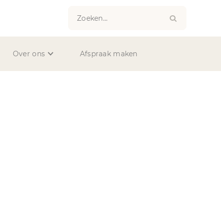
Zoeken...
Over ons
Afspraak maken