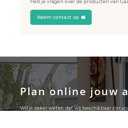
Heb je vragen over de producten van Gea
Neem contact op
Plan online jouw 
Wil je zeker weten dat wij beschikbaar zijn v
afspraak maken. Afspraken zijn in overleg te
openingstijden. Kom langs in Oude-Tonge!