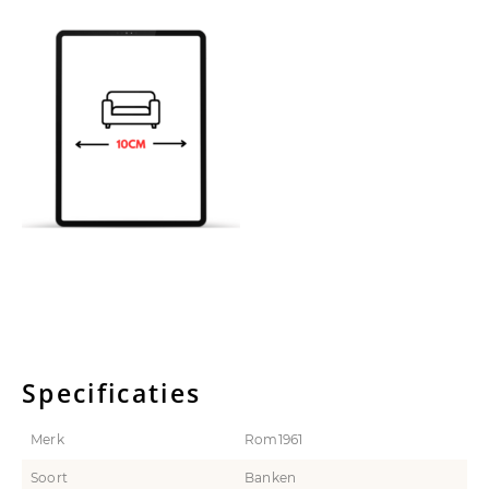
Specificaties
Merk
Rom1961
Soort
Banken