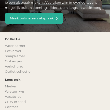
je een afspraak maken. Afspraken zijn in overleg tevens
mogelijk buiten openingstijden. Kom langs in Oude-Tonge!
Maak online een afspraak
Collectie
Woonkamer
Eetkamer
Slaapkamer
Opbergen
Verlichting
Outlet collectie
Lees ook
Merken
Wie zijn wij
Vacatures
CBW erkend
Contact