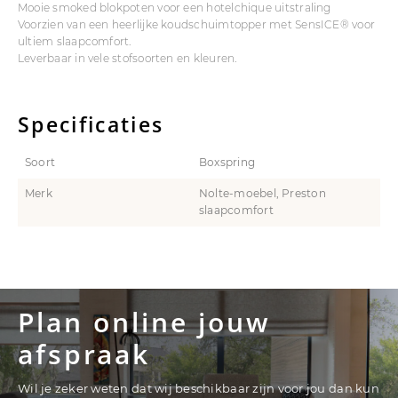
Mooie smoked blokpoten voor een hotelchique uitstraling
Voorzien van een heerlijke koudschuimtopper met SensICE® voor
ultiem slaapcomfort.
Leverbaar in vele stofsoorten en kleuren.
Specificaties
Soort
Boxspring
Merk
Nolte-moebel, Preston
slaapcomfort
Plan online jouw
afspraak
Wil je zeker weten dat wij beschikbaar zijn voor jou dan kun