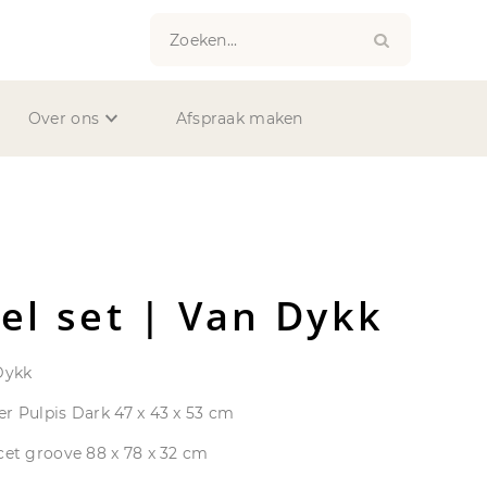
Zoeken...
Over ons
Afspraak maken
el set | Van Dykk
Dykk
r Pulpis Dark 47 x 43 x 53 cm
cet groove 88 x 78 x 32 cm