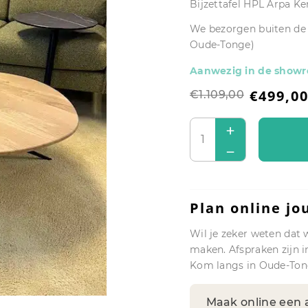
Bijzettafel HPL Arpa Ker
We bezorgen buiten de 
Oude-Tonge)
Aanwezig in de show
€
499,0
€
1.109,00
Plan online jo
Wil je zeker weten dat 
maken. Afspraken zijn i
Kom langs in Oude-Ton
Maak online een 