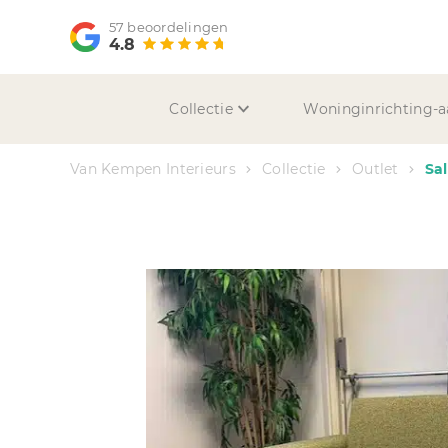
57 beoordelingen
4.8
Collectie
Woninginrichting-a
Van Kempen Interieurs
Collectie
Outlet
Sal