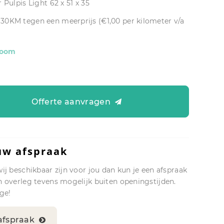
 Pulpis Light 62 x 51 x 35
30KM tegen een meerprijs (€1,00 per kilometer v/a
room
0
Offerte aanvragen
uw afspraak
wij beschikbaar zijn voor jou dan kun je een afspraak
n overleg tevens mogelijk buiten openingstijden.
ge!
afspraak