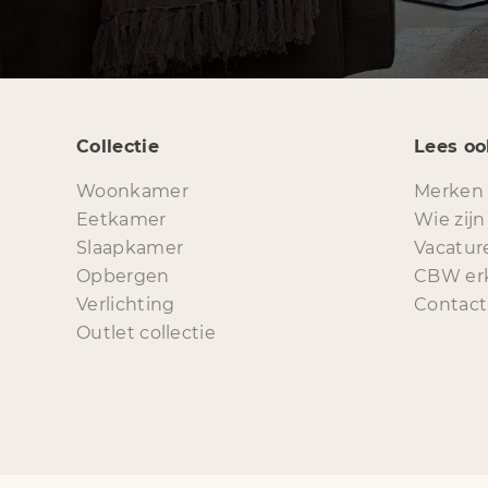
Collectie
Lees oo
Woonkamer
Merken
Eetkamer
Wie zijn
Slaapkamer
Vacatur
Opbergen
CBW er
Verlichting
Contact
Outlet collectie