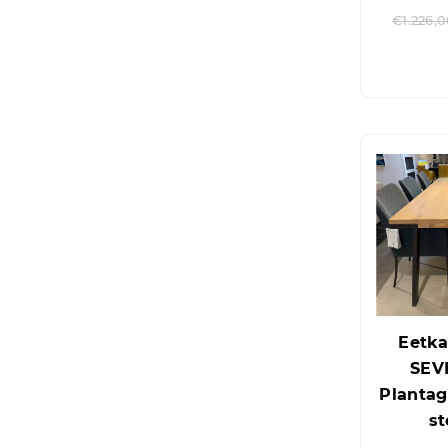
€
1.226,
Eetka
SEV
Plantagi
st