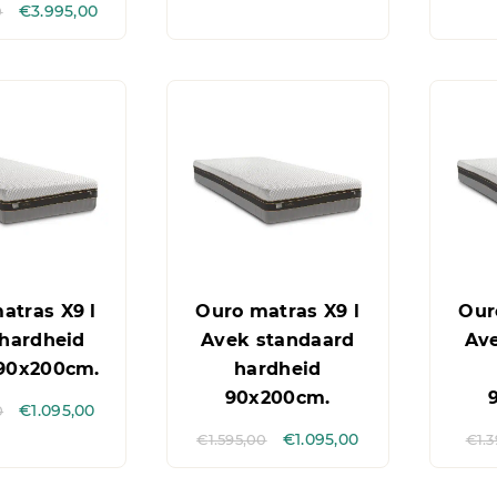
0
€
3.995,00
atras X9 l
Ouro matras X9 l
Our
hardheid
Avek standaard
Av
 90x200cm.
hardheid
90x200cm.
0
€
1.095,00
€
1.595,00
€
1.095,00
€
1.