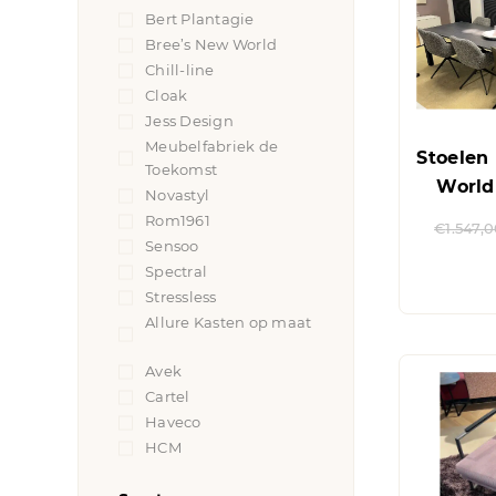
Bert Plantagie
(7)
Bree’s New World
(5)
Chill-line
(1)
Cloak
(4)
Jess Design
(4)
Meubelfabriek de
Stoelen
Toekomst
(2)
World 
Novastyl
(2)
Rom1961
(13)
€
1.547,
Sensoo
(1)
Spectral
(1)
Stressless
(2)
Allure Kasten op maat
(2)
Avek
(5)
Cartel
(4)
Haveco
(2)
HCM
(1)