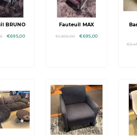
uil BRUNO
Fauteuil MAX
Ba
00
€
695,00
€
1.505,00
€
695,00
€
3.4