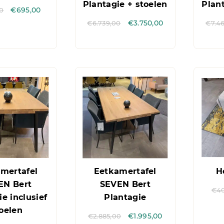
Plantagie + stoelen
Plant
00
€
695,00
€
6.739,00
€
3.750,00
€
7.4
mertafel
Eetkamertafel
H
EN Bert
SEVEN Bert
€
4
e inclusief
Plantagie
oelen
€
2.885,00
€
1.995,00