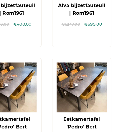
 bijzetfauteuil
Alva bijzetfauteuil
| Rom1961
| Rom1961
0,00
€
400,00
€
1.247,00
€
695,00
tkamertafel
Eetkamertafel
Pedro’ Bert
‘Pedro’ Bert