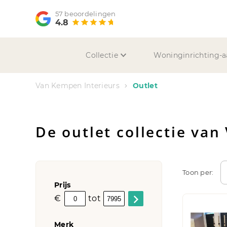
57 beoordelingen
4.8
Collectie
Woninginrichting-a
Van Kempen Interieurs
Outlet
De outlet collectie va
Toon per:
Prijs
€
tot
Merk