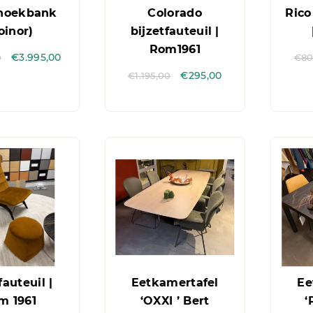
hoekbank
Colorado
Rico
oinor)
bijzetfauteuil |
Rom1961
0
€
3.995,00
€
80
€
1.195,00
€
295,00
fauteuil |
Eetkamertafel
Ee
m 1961
‘OXXI ’ Bert
‘