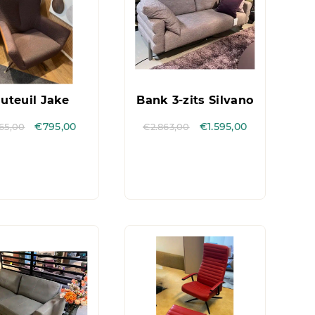
uteuil Jake
Bank 3-zits Silvano
965,00
€
795,00
€
2.863,00
€
1.595,00