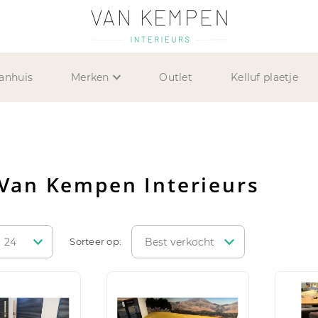
anhuis
Merken
Outlet
Kelluf plaetje
n Van Kempen Interieurs
Sorteer op: