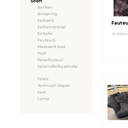
Soort
Banken
(14)
Boxspring
(1)
Eetbank
(2)
Faute
Eetkamerstoel
(10)
Eettafel
(7)
€
1.505,
Fauteuils
(19)
Maatwerk kast
(2)
Poef
(1)
Relaxfauteuil
(5)
Salontafel/bijzettafel
(17)
Tafels
(11)
Technisch slapen
(5)
Kast
(2)
Lamp
(1)