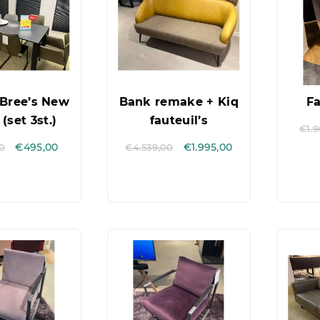
 Bree’s New
Bank remake + Kiq
Fa
(set 3st.)
fauteuil’s
€
1.
00
€
495,00
€
4.539,00
€
1.995,00