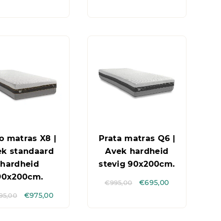
o matras X8 |
Prata matras Q6 |
ek standaard
Avek hardheid
hardheid
stevig 90x200cm.
90x200cm.
€
995,00
€
695,00
395,00
€
975,00