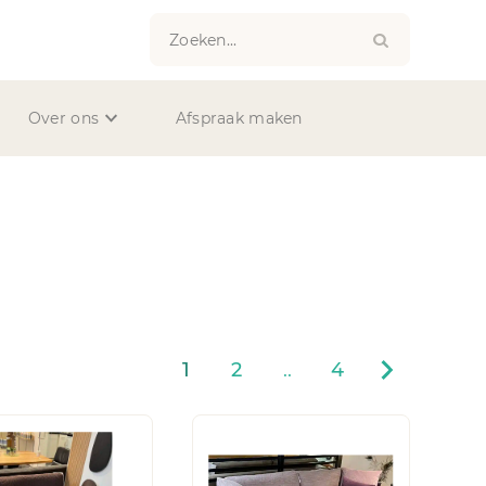
Zoeken...
Over ons
Afspraak maken
1
2
..
4