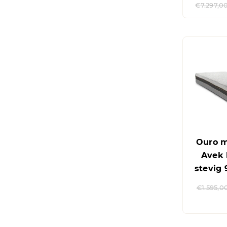
€
7.297,0
Ouro m
Avek 
stevig
€
1.595,0