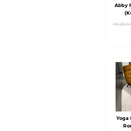
Abby 
(K
€
6.281,0
Yoga 
Ro