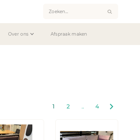
Zoeken...
Over ons
Afspraak maken
1
2
..
4