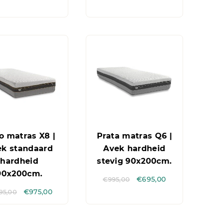
o matras X8 |
Prata matras Q6 |
ek standaard
Avek hardheid
hardheid
stevig 90x200cm.
90x200cm.
€
995,00
€
695,00
395,00
€
975,00