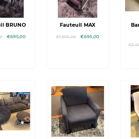
uil BRUNO
Fauteuil MAX
Ba
00
€
695,00
€
1.505,00
€
695,00
€
3.4