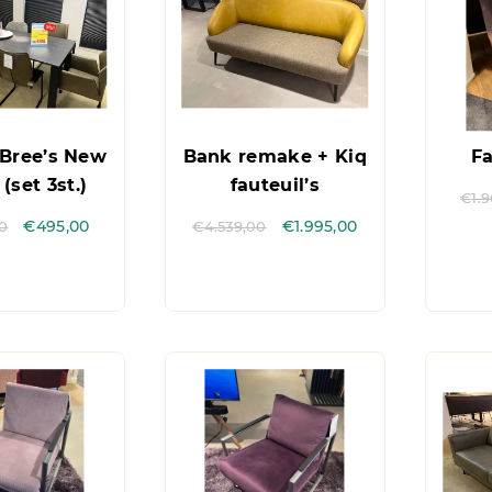
 Bree’s New
Bank remake + Kiq
Fa
(set 3st.)
fauteuil’s
€
1.
00
€
495,00
€
4.539,00
€
1.995,00