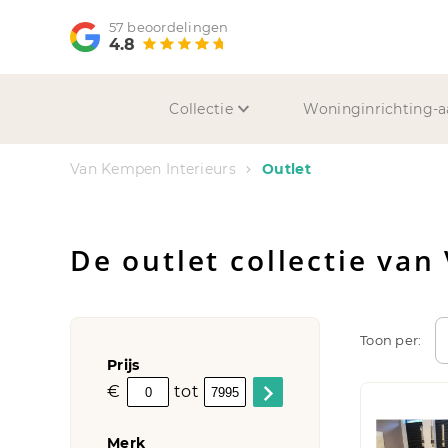
57 beoordelingen
4.8
Collectie
Woninginrichting-a
Van Kempen Interieurs
Outlet
De outlet collectie va
Toon per:
Prijs
€
tot
Merk