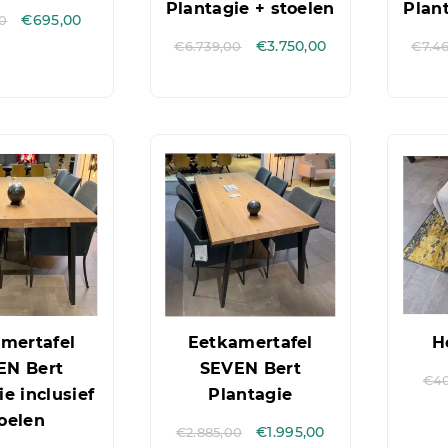
Plantagie + stoelen
Plant
00
€
695,00
€
6.739,00
€
3.750,00
€
7.4
mertafel
Eetkamertafel
H
EN Bert
SEVEN Bert
€
4
e inclusief
Plantagie
oelen
€
2.885,00
€
1.995,00