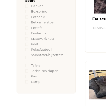
Soort
Banken
(14)
Boxspring
(1)
Eetbank
(2)
Faute
Eetkamerstoel
(10)
Eettafel
(7)
€
1.505,
Fauteuils
(19)
Maatwerk kast
(2)
Poef
(1)
Relaxfauteuil
(5)
Salontafel/bijzettafel
(17)
Tafels
(11)
Technisch slapen
(5)
Kast
(2)
Lamp
(1)