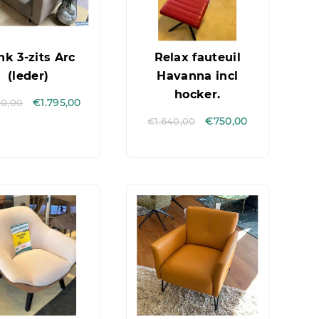
nk 3-zits Arc
Relax fauteuil
(leder)
Havanna incl
hocker.
10,00
€
1.795,00
€
1.640,00
€
750,00