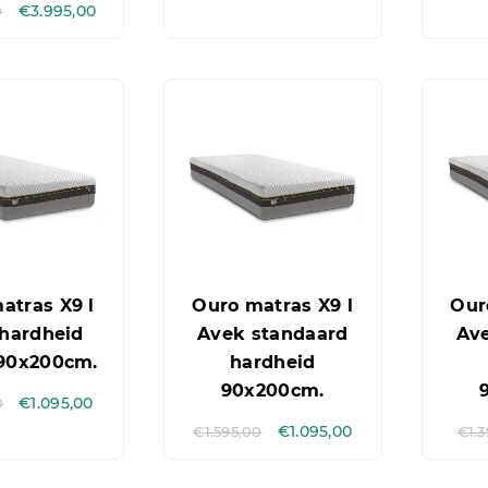
0
€
3.995,00
atras X9 l
Ouro matras X9 l
Our
hardheid
Avek standaard
Av
 90x200cm.
hardheid
90x200cm.
0
€
1.095,00
€
1.595,00
€
1.095,00
€
1.