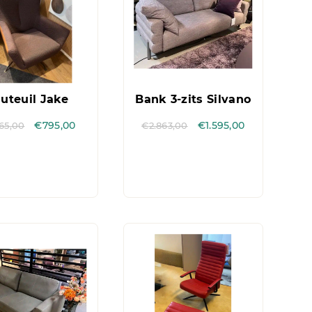
uteuil Jake
Bank 3-zits Silvano
965,00
€
795,00
€
2.863,00
€
1.595,00