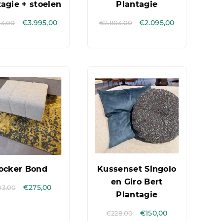
agie + stoelen
Plantagie
63,00
€
3.995,00
€
2.803,00
€
2.095,00
ocker Bond
Kussenset Singolo
en Giro Bert
03,00
€
275,00
Plantagie
€
228,00
€
150,00