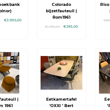
hoekbank
Colorado
Rico
oinor)
bijzetfauteuil |
Rom1961
0
€
3.995,00
€
80
€
1.195,00
€
295,00
fauteuil |
Eetkamertafel
Ee
m 1961
‘OXXI ’ Bert
‘