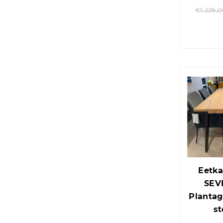
€
1.226,
Eetka
SEV
Plantagi
st