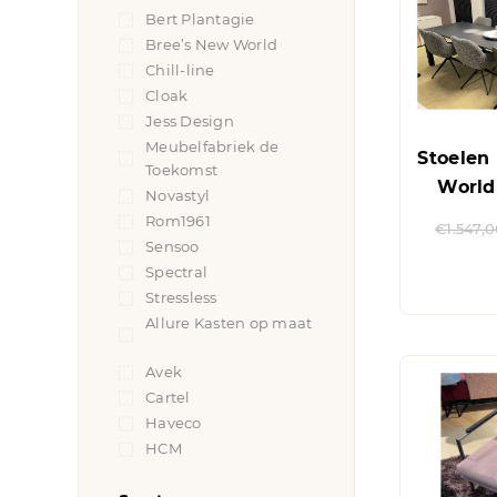
Bert Plantagie
(7)
Bree’s New World
(5)
Chill-line
(1)
Cloak
(4)
Jess Design
(4)
Meubelfabriek de
Stoelen
Toekomst
(2)
World 
Novastyl
(2)
Rom1961
(13)
€
1.547,
Sensoo
(1)
Spectral
(1)
Stressless
(2)
Allure Kasten op maat
(2)
Avek
(5)
Cartel
(4)
Haveco
(2)
HCM
(1)