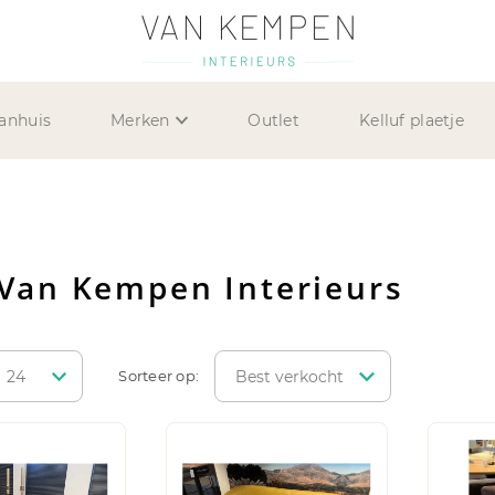
anhuis
Merken
Outlet
Kelluf plaetje
n Van Kempen Interieurs
Sorteer op: