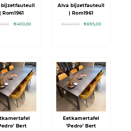
 bijzetfauteuil
Alva bijzetfauteuil
| Rom1961
| Rom1961
0,00
€
400,00
€
1.247,00
€
695,00
tkamertafel
Eetkamertafel
Pedro’ Bert
‘Pedro’ Bert