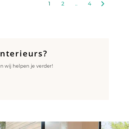
1
2
..
4
Interieurs?
 wij helpen je verder!