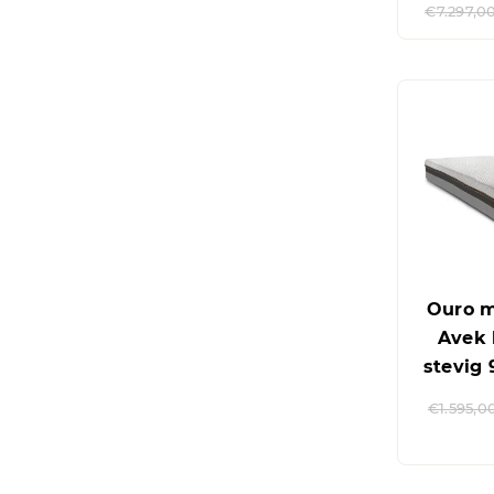
€
7.297,0
Ouro m
Avek 
stevig
€
1.595,0