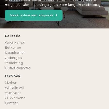
mogelijk buiten openingstijden. Kom langs in Oude-Tonge!
Maak online een afspraak
Collectie
Woonkamer
Eetkamer
Slaapkamer
Opbergen
Verlichting
Outlet collectie
Lees ook
Merken
Wie zijn wij
Vacatures
CBW erkend
Contact