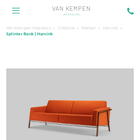
Van Kempen Interieurs
Collectie
Merken
Harvink
Splinter Bank | Harvink