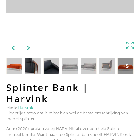
+5
Splinter Bank |
Harvink
Merk:
Harvink
Eigentijds retro dat is misschien wel de beste omschrijving van
model Splinter.
Anno 2020 spreken ze bij HARVINK al over een hele Splinter
meubel familie. Want naast de Splinter bank heeft HARVINK ook