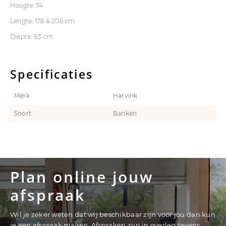
Hoogte: 74
Lengte: 176 & 206 cm
Diepte: 83 cm
Specificaties
Merk
Harvink
Soort
Banken
Plan online jouw
afspraak
Wil je zeker weten dat wij beschikbaar zijn voor jou dan kun
je een afspraak maken. Afspraken zijn in overleg tevens