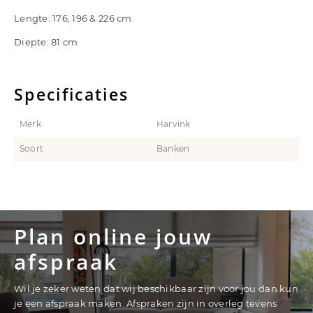
Lengte: 176, 196 & 226 cm
Diepte: 81 cm
Specificaties
Merk
Harvink
Soort
Banken
Plan online jouw
afspraak
Wil je zeker weten dat wij beschikbaar zijn voor jou dan kun
je een afspraak maken. Afspraken zijn in overleg tevens