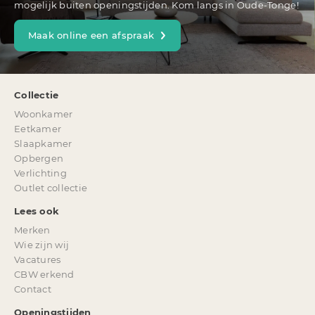
mogelijk buiten openingstijden. Kom langs in Oude-Tonge!
Maak online een afspraak
Collectie
Woonkamer
Eetkamer
Slaapkamer
Opbergen
Verlichting
Outlet collectie
Lees ook
Merken
Wie zijn wij
Vacatures
CBW erkend
Contact
Openingstijden