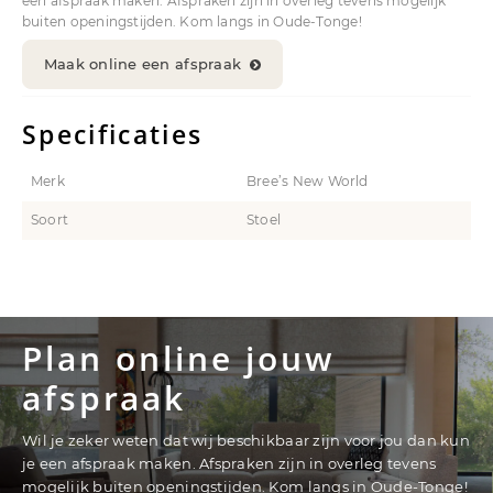
een afspraak maken. Afspraken zijn in overleg tevens mogelijk
buiten openingstijden. Kom langs in Oude-Tonge!
Maak online een afspraak
Specificaties
Merk
Bree’s New World
Soort
Stoel
Plan online jouw
afspraak
Wil je zeker weten dat wij beschikbaar zijn voor jou dan kun
je een afspraak maken. Afspraken zijn in overleg tevens
mogelijk buiten openingstijden. Kom langs in Oude-Tonge!