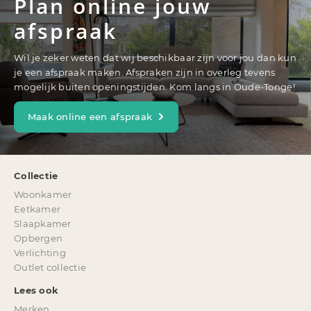
Plan online jouw
afspraak
Wil je zeker weten dat wij beschikbaar zijn voor jou dan kun
je een afspraak maken. Afspraken zijn in overleg tevens
mogelijk buiten openingstijden. Kom langs in Oude-Tonge!
Maak online een afspraak
Collectie
Woonkamer
Eetkamer
Slaapkamer
Opbergen
Verlichting
Outlet collectie
Lees ook
Merken