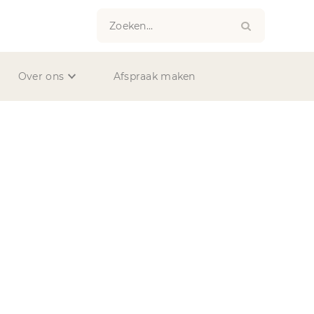
Zoeken...
Over ons
Afspraak maken