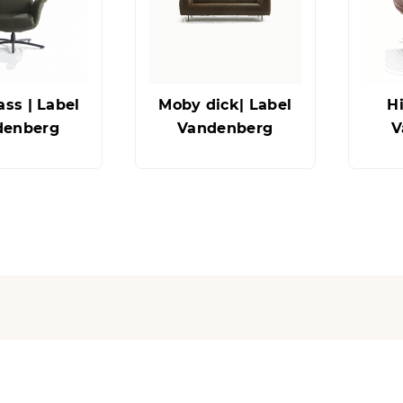
lass | Label
Moby dick| Label
Hi
denberg
Vandenberg
V