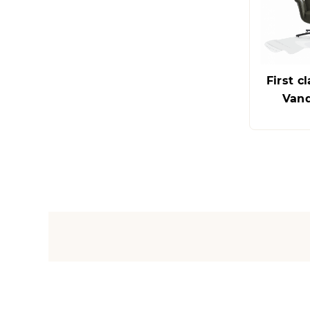
First c
Van